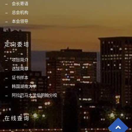
会长寄语
总会机构
本会领导
定向委培
项目简介
选拔简章
证书样本
韩国湖南大学
阿拉巴马大学伯明翰分校
在线查询