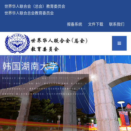
世界华人联合会（总会）教育委员会
世界华人联合总会教育委员会
报备系统
文件下载
联系我们
韩国湖南大学
韩国湖南大学（韩国语：호남대학교，英语：HONAM UNIVERSITY）创办于
1978年，校训是“自主、自省、奉仕”，教育目标是培养“有教养、有人格魅力、自
主、专业的未来型人才"。拥有优秀的教师队伍及最新最完备的教育设施，有舒适
的教育环境，是一所不断寻求发展的名校，学校学历得到包括中国教育部在内的广
泛的国际认可。