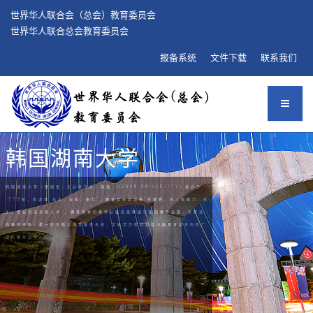
世界华人联合会（总会）教育委员会
世界华人联合总会教育委员会
报备系统
文件下载
联系我们
韩国湖南大学
韩国湖南大学（韩国语：호남대학교，英语：HONAM UNIVERSITY）创办于
1978年，校训是“自主、自省、奉仕”，教育目标是培养“有教养、有人格魅力、自
主、专业的未来型人才"。拥有优秀的教师队伍及最新最完备的教育设施，有舒适
的教育环境，是一所不断寻求发展的名校，学校学历得到包括中国教育部在内的广
泛的国际认可。