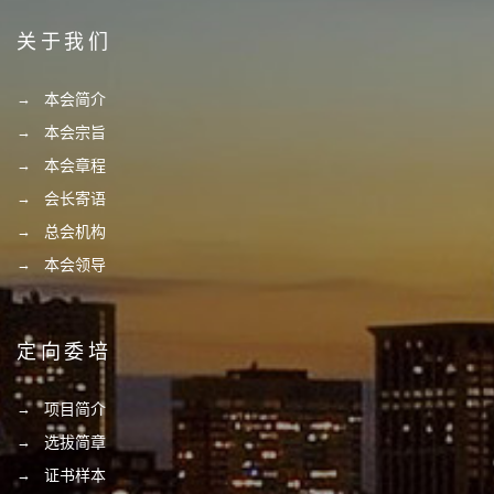
关于我们
本会简介
本会宗旨
本会章程
会长寄语
总会机构
本会领导
定向委培
项目简介
选拔简章
证书样本