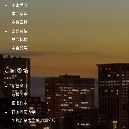
本会简介
本会宗旨
本会章程
会长寄语
总会机构
本会领导
定向委培
项目简介
选拔简章
证书样本
韩国湖南大学
阿拉巴马大学伯明翰分校