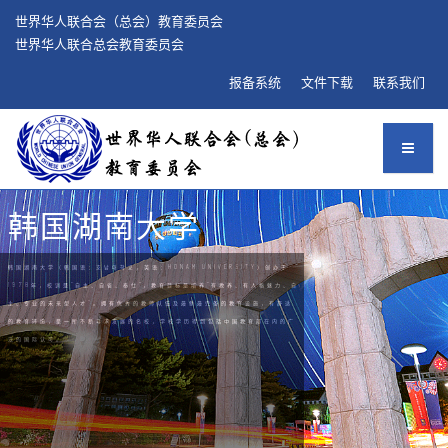
世界华人联合会（总会）教育委员会
世界华人联合总会教育委员会
报备系统
文件下载
联系我们
韩国湖南大学
韩国湖南大学（韩国语：호남대학교，英语：HONAM UNIVERSITY）创办于
1978年，校训是“自主、自省、奉仕”，教育目标是培养“有教养、有人格魅力、自
主、专业的未来型人才"。拥有优秀的教师队伍及最新最完备的教育设施，有舒适
的教育环境，是一所不断寻求发展的名校，学校学历得到包括中国教育部在内的广
泛的国际认可。