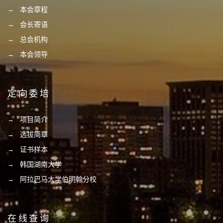
本会章程
会长寄语
总会机构
本会领导
定向委培
项目简介
选拔简章
证书样本
韩国湖南大学
阿拉巴马大学伯明翰分校
在线查询